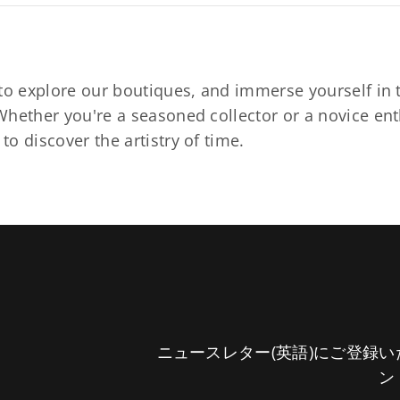
to explore our boutiques, and immerse yourself in t
hether you're a seasoned collector or a novice ent
o discover the artistry of time.
ニュースレター(英語)にご登録
ン