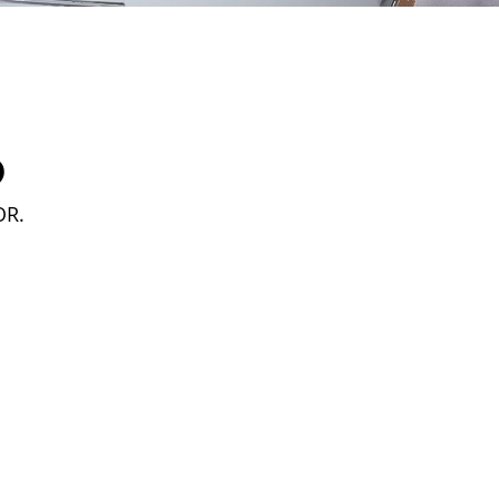
D
OR.