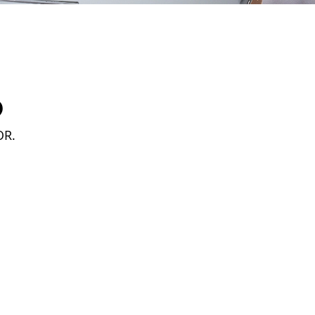
D
OR.