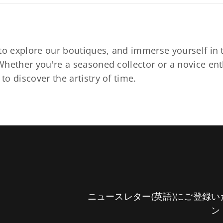
to explore our boutiques, and immerse yourself in t
hether you're a seasoned collector or a novice ent
o discover the artistry of time.
ニュースレター(英語)にご登録
ン