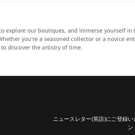
to explore our boutiques, and immerse yourself in t
hether you're a seasoned collector or a novice ent
o discover the artistry of time.
ニュースレター(英語)にご登録
ン