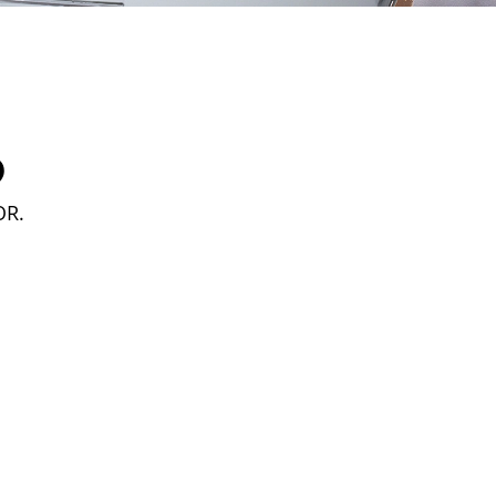
D
OR.