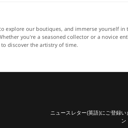
to explore our boutiques, and immerse yourself in t
hether you're a seasoned collector or a novice ent
o discover the artistry of time.
ニュースレター(英語)にご登録
ン