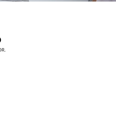
D
OR.